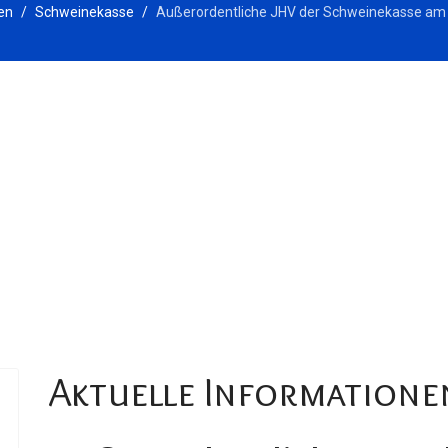
en
Schweinekasse
Außerordentliche JHV der Schweinekasse am
Aktuelle Informatione